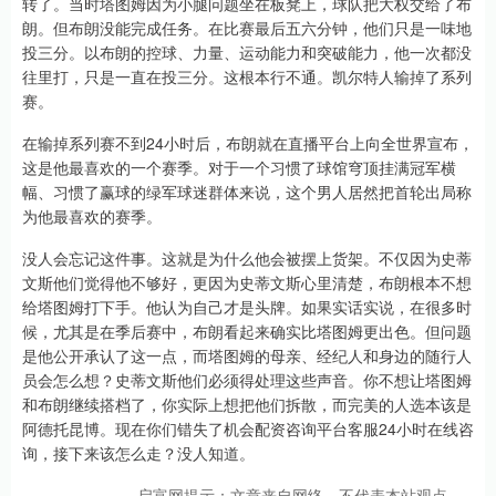
转了。当时塔图姆因为小腿问题坐在板凳上，球队把大权交给了布
朗。但布朗没能完成任务。在比赛最后五六分钟，他们只是一味地
投三分。以布朗的控球、力量、运动能力和突破能力，他一次都没
往里打，只是一直在投三分。这根本行不通。凯尔特人输掉了系列
赛。
在输掉系列赛不到24小时后，布朗就在直播平台上向全世界宣布，
这是他最喜欢的一个赛季。对于一个习惯了球馆穹顶挂满冠军横
幅、习惯了赢球的绿军球迷群体来说，这个男人居然把首轮出局称
为他最喜欢的赛季。
没人会忘记这件事。这就是为什么他会被摆上货架。不仅因为史蒂
文斯他们觉得他不够好，更因为史蒂文斯心里清楚，布朗根本不想
给塔图姆打下手。他认为自己才是头牌。如果实话实说，在很多时
候，尤其是在季后赛中，布朗看起来确实比塔图姆更出色。但问题
是他公开承认了这一点，而塔图姆的母亲、经纪人和身边的随行人
员会怎么想？史蒂文斯他们必须得处理这些声音。你不想让塔图姆
和布朗继续搭档了，你实际上想把他们拆散，而完美的人选本该是
阿德托昆博。现在你们错失了机会配资咨询平台客服24小时在线咨
询，接下来该怎么走？没人知道。
启富网提示：文章来自网络，不代表本站观点。