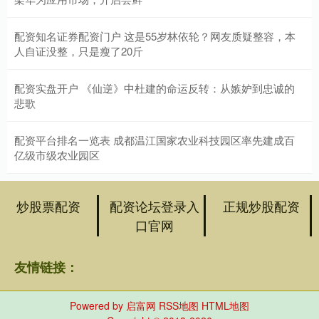
配资知名证券配资门户 这是55岁林依轮？网友质疑整容，本
人自证没整，只是瘦了20斤
配资实盘开户 《仙逆》中杜建的命运反转：从嫉妒到忠诚的
悲歌
配资平台排名一览表 成都温江国家农业科技园区率先建成百
亿级市级农业园区
炒股票配资
配资论坛登录入
正规炒股配资
口官网
友情链接：
Powered by
启富网
RSS地图
HTML地图