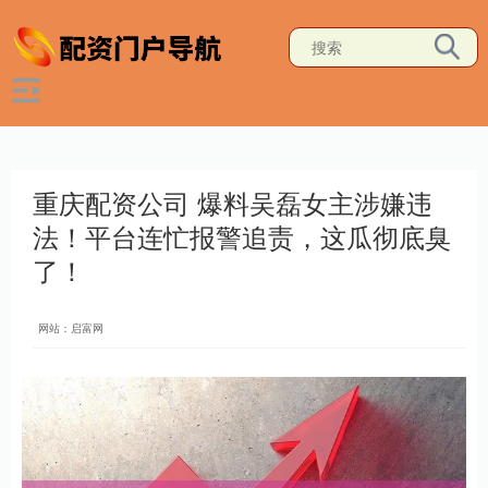
重庆配资公司 爆料吴磊女主涉嫌违
法！平台连忙报警追责，这瓜彻底臭
了！
网站：启富网