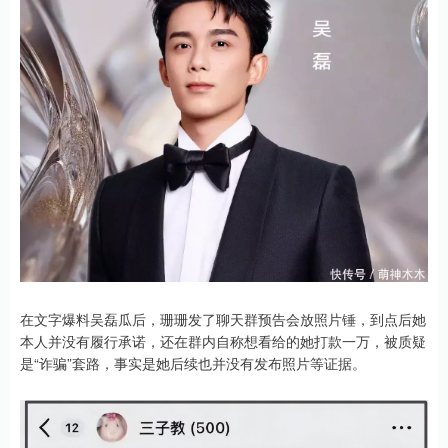
在文字爆料吴磊瓜后，珊珊发了聊天群预告会放照片锤，到点后她
本人并没有履行承诺，还在群内自称想看给的她打款一万，被质疑
是“诈骗”套路，事实是她后续也并没有发布照片等证据。