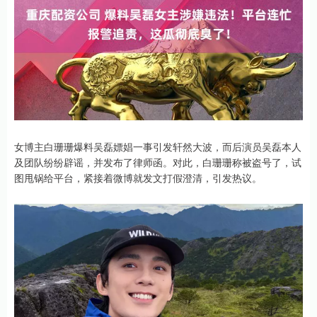
女博主白珊珊爆料吴磊嫖娼一事引发轩然大波，而后演员吴磊本人
及团队纷纷辟谣，并发布了律师函。对此，白珊珊称被盗号了，试
图甩锅给平台，紧接着微博就发文打假澄清，引发热议。